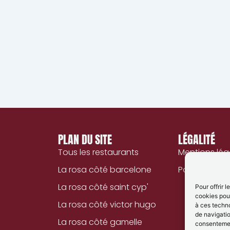
PLAN DU SITE
LÉGALITÉ
Tous les restaurants
Mentions lég
La rosa côté barcelone
Politique de 
La rosa côté saint cyp'
Pour offrir 
cookies pour
La rosa côté victor hugo
à ces techn
de navigatio
La rosa côté gamelle
consentement