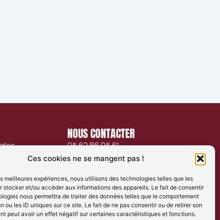
NOUS CONTACTER
ales
05.62.86.05.61
Ces cookies ne se mangent pas !
confidentialité
Instagram
Facebook
les meilleures expériences, nous utilisons des technologies telles que les
 stocker et/ou accéder aux informations des appareils. Le fait de consentir
TikTok
ologies nous permettra de traiter des données telles que le comportement
n ou les ID uniques sur ce site. Le fait de ne pas consentir ou de retirer son
 peut avoir un effet négatif sur certaines caractéristiques et fonctions.